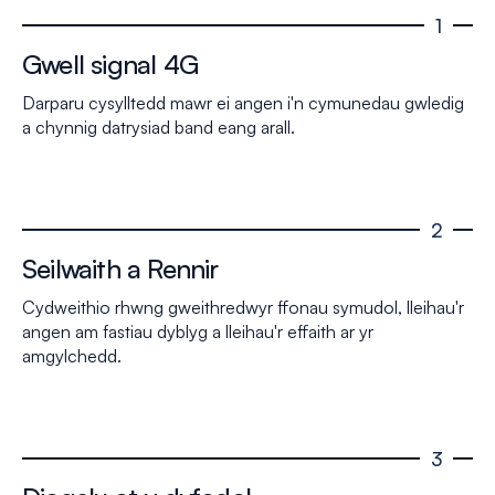
1
Gwell signal 4G
Darparu cysylltedd mawr ei angen i'n cymunedau gwledig
a chynnig datrysiad band eang arall.
2
Seilwaith a Rennir
Cydweithio rhwng gweithredwyr ffonau symudol, lleihau'r
angen am fastiau dyblyg a lleihau'r effaith ar yr
amgylchedd.
3