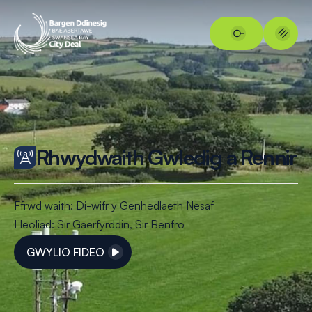
Rhwydwaith Gwledig a Rennir
Ffrwd waith: Di-wifr y Genhedlaeth Nesaf
Lleoliad:
Sir Gaerfyrddin,
Sir Benfro
GWYLIO FIDEO