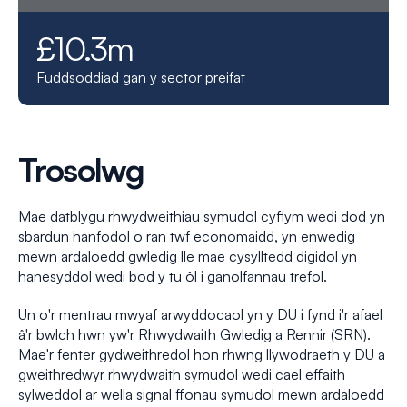
£10.3m
Fuddsoddiad gan y sector preifat
Trosolwg
Mae datblygu rhwydweithiau symudol cyflym wedi dod yn
sbardun hanfodol o ran twf economaidd, yn enwedig
mewn ardaloedd gwledig lle mae cysylltedd digidol yn
hanesyddol wedi bod y tu ôl i ganolfannau trefol.
Un o'r mentrau mwyaf arwyddocaol yn y DU i fynd i'r afael
â'r bwlch hwn yw'r Rhwydwaith Gwledig a Rennir (SRN).
Mae'r fenter gydweithredol hon rhwng llywodraeth y DU a
gweithredwyr rhwydwaith symudol wedi cael effaith
sylweddol ar wella signal ffonau symudol mewn ardaloedd