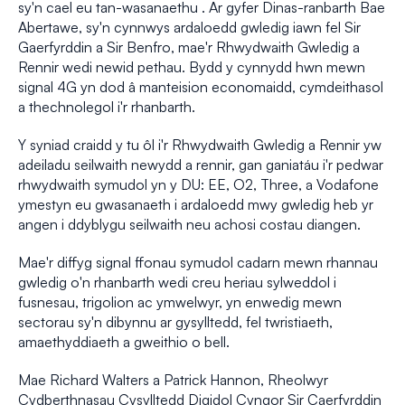
sy'n cael eu tan-wasanaethu . Ar gyfer Dinas-ranbarth Bae
Abertawe, sy'n cynnwys ardaloedd gwledig iawn fel Sir
Gaerfyrddin a Sir Benfro, mae'r Rhwydwaith Gwledig a
Rennir wedi newid pethau. Bydd y cynnydd hwn mewn
signal 4G yn dod â manteision economaidd, cymdeithasol
a thechnolegol i'r rhanbarth.
Y syniad craidd y tu ôl i'r Rhwydwaith Gwledig a Rennir yw
adeiladu seilwaith newydd a rennir, gan ganiatáu i'r pedwar
rhwydwaith symudol yn y DU: EE, O2, Three, a Vodafone
ymestyn eu gwasanaeth i ardaloedd mwy gwledig heb yr
angen i ddyblygu seilwaith neu achosi costau diangen.
Mae'r diffyg signal ffonau symudol cadarn mewn rhannau
gwledig o'n rhanbarth wedi creu heriau sylweddol i
fusnesau, trigolion ac ymwelwyr, yn enwedig mewn
sectorau sy'n dibynnu ar gysylltedd, fel twristiaeth,
amaethyddiaeth a gweithio o bell.
Mae Richard Walters a Patrick Hannon, Rheolwyr
Cydberthnasau Cysylltedd Digidol Cyngor Sir Caerfyrddin