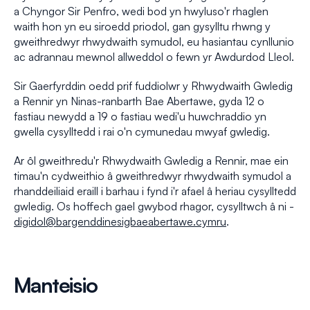
a Chyngor Sir Penfro, wedi bod yn hwyluso'r rhaglen
waith hon yn eu siroedd priodol, gan gysylltu rhwng y
gweithredwyr rhwydwaith symudol, eu hasiantau cynllunio
ac adrannau mewnol allweddol o fewn yr Awdurdod Lleol.
Sir Gaerfyrddin oedd prif fuddiolwr y Rhwydwaith Gwledig
a Rennir yn Ninas-ranbarth Bae Abertawe, gyda 12 o
fastiau newydd a 19 o fastiau wedi'u huwchraddio yn
gwella cysylltedd i rai o'n cymunedau mwyaf gwledig.
Ar ôl gweithredu'r Rhwydwaith Gwledig a Rennir, mae ein
timau'n cydweithio â gweithredwyr rhwydwaith symudol a
rhanddeiliaid eraill i barhau i fynd i'r afael â heriau cysylltedd
gwledig. Os hoffech gael gwybod rhagor, cysylltwch â ni -
digidol@bargenddinesigbaeabertawe.cymru
.
Manteisio