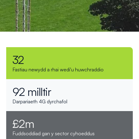
32
Fastiau newydd a rhai wedi'u huwchraddio
92 milltir
Darpariaeth 4G dyrchafol
£2m
Fuddsoddiad gan y sector cyhoeddus