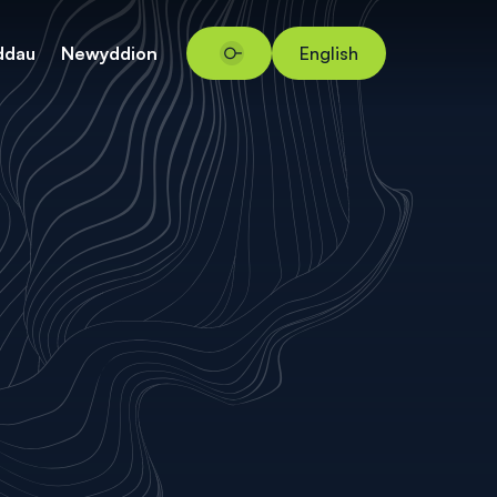
ddau
Newyddion
English