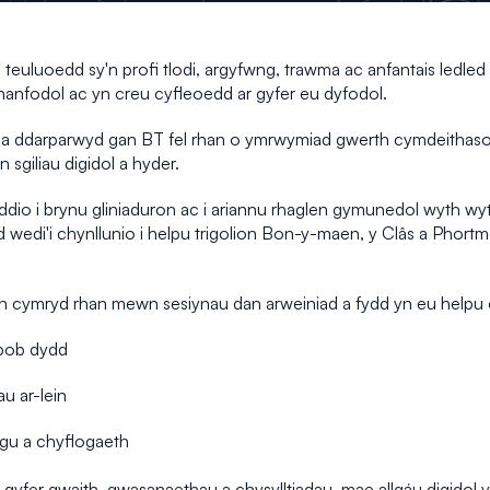
 teuluoedd sy'n profi tlodi, argyfwng, trawma ac anfantais ledled 
nfodol ac yn creu cyfleoedd ar gyfer eu dyfodol.
, a ddarparwyd gan BT fel rhan o ymrwymiad gwerth cymdeithas
 sgiliau digidol a hyder.
io i brynu gliniaduron ac i ariannu rhaglen gymunedol wyth wyt
edi'i chynllunio i helpu trigolion Bon-y-maen, y Clâs a Phortmead
yn cymryd rhan mewn sesiynau dan arweiniad a fydd yn eu helpu o
 bob dydd
u ar-lein
sgu a chyflogaeth
r gyfer gwaith, gwasanaethau a chysylltiadau, mae allgáu digidol y