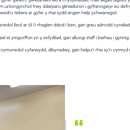
 yn uniongyrchol trwy ddarparu gliniaduron i gyfranogwyr eu defn
 wedi'u teilwra ar gyfer y rhai sydd angen help ychwanegol.
edol lleol ar ôl i'r rhaglen ddod i ben, gan greu adnodd cynalia
i ymgorffori yn y sefydliad, gan alluogi staff i barhau i gynnig h
 cymunedol cyfarwydd, dibynadwy, gan helpu'r rhai sy'n cymryd r