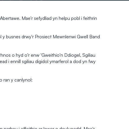
Abertawe. Mae'r sefydliad yn helpu pobl i feithrin
ol y busnes drwy'r Prosiect Mewnlenwi Gwell Band
hnos o hyd o'r enw 'Gweithio'n Ddiogel, Sgiliau
 i ennill sgiliau digidol ymarferol a dod yn fwy
 ran y canlynol:
n parhau i effeithio ar lawer o deuluoedd. Mae'r