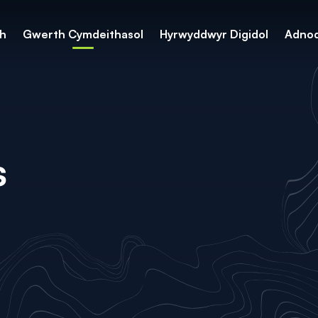
th
Gwerth Cymdeithasol
Hyrwyddwyr Digidol
Adno
s