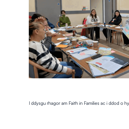
I ddysgu rhagor am Faith in Families ac i ddod o 