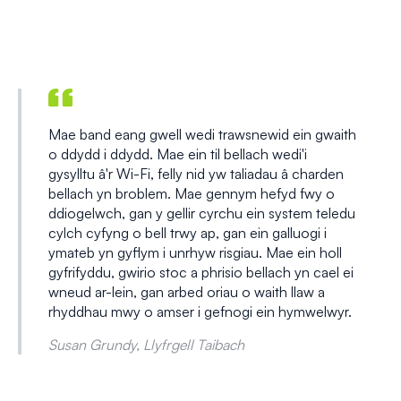
Mae band eang gwell wedi trawsnewid ein gwaith
o ddydd i ddydd. Mae ein til bellach wedi'i
gysylltu â'r Wi-Fi, felly nid yw taliadau â charden
bellach yn broblem. Mae gennym hefyd fwy o
ddiogelwch, gan y gellir cyrchu ein system teledu
cylch cyfyng o bell trwy ap, gan ein galluogi i
ymateb yn gyflym i unrhyw risgiau. Mae ein holl
gyfrifyddu, gwirio stoc a phrisio bellach yn cael ei
wneud ar-lein, gan arbed oriau o waith llaw a
rhyddhau mwy o amser i gefnogi ein hymwelwyr.
Susan Grundy, Llyfrgell Taibach