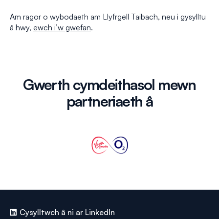
Am ragor o wybodaeth am Llyfrgell Taibach, neu i gysylltu
â hwy,
ewch i’w gwefan
.
Gwerth cymdeithasol mewn
partneriaeth â
Cysylltwch â ni ar LinkedIn