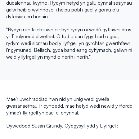
dudalennau lwytho. Rydym hefyd yn gallu cynnal sesiynau
galw heibio wythnosol i helpu pobl i gael y gorau o'u
dyfeisiau eu hunain."
"Rydyn ni'n falch iawn o'r hyn rydyn ni wedi'i gyflawni dros
yr 11 mlynedd diwethaf. O fod o dan fygythiad o gau,
rydym wedi sicrhau bod y llyfrgell yn gyrchfan gwerthfawr
i'r gymuned. Bellach, gyda band eang cyflymach, gallwn ni
weld y llyfrgell yn mynd o nerth i nerth."
Mae'r uwchraddiad hwn nid yn unig wedi gwella
gwasanaethau i'r cyhoedd, mae hefyd wedi newid y ffordd
y mae'r llyfrgell yn cael ei chynnal.
Dywedodd Susan Grundy, Cydgysylltydd y Llyfrgell: