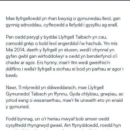
Mae llyfrgelloedd yn rhan bwysig o gymunedau lleol, gan
gynnig adnoddau, cyfleoedd a llefydd i gysylltu ag eraill.
Pan oedd perygl y byddai Llyfrgell Taibach yn cau,
camodd grŵp o bobl leol angerddol i'w hachub. Ym mis
Mai 2014, daeth y llyfrgell yn elusen, wedi'i chynnal yn
gyfan gwbl gan wirfoddolwyr a oedd yn benderfynol o'i
chadw ar agor. Ers hynny, mae'r tîm wedi gweithio'n
ddiflino i wella'r llyfrgell a sicrhau ei bod yn parhau ar agor i
bawb.
Nawr, 11 mlynedd yn ddiweddarach, mae Llyfrgell
Gymunedol Taibach yn ffynnu. Gyda chlybiau, grwpiau, ac
ystod eang o wasanaethau, mae'r lle unwaith eto yn enaid
y gymuned.
Fodd bynnag, un o'r heriau mwyaf bob amser oedd
cysylltedd rhyngrwyd gwael. Am flynyddoedd, roedd hyn