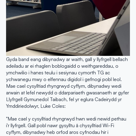
Gyda band eang dibynadwy ar waith, gall y llyfrgell bellach
adeiladu ar ei rhaglen boblogaidd o weithgareddau, o
ymchwilio i hanes teulu i sesiynau cymorth TG ac
ychwanegu mwy o elfennau digidol i gefnogi pobl leol.
Mae cael cysylltiad rhyngrwyd cyflym, dibynadwy wedi
arwain at lefel newydd o ddarpariaeth gwasanaeth ar gyfer
Llyfrgell Gymunedol Taibach, fel yr eglura Cadeirydd yr
Ymddiriedolwyr, Luke Coles:
"Mae cael y cysylltiad rhyngrwyd hwn wedi newid pethau
i'r llyfrgell. Gall pobl nawr gysylltu â chysylltiad Wi-Fi
cyflym, dibynadwy heb orfod aros cyfnodau hir i