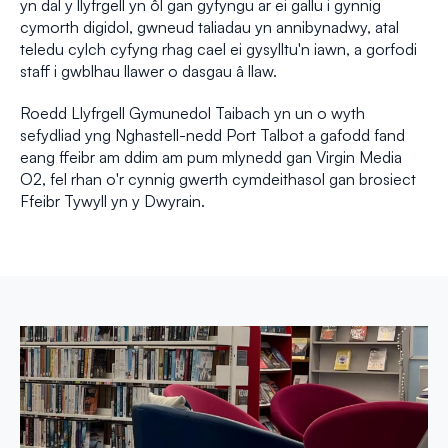
yn dal y llyfrgell yn ôl gan gyfyngu ar ei gallu i gynnig
cymorth digidol, gwneud taliadau yn annibynadwy, atal
teledu cylch cyfyng rhag cael ei gysylltu'n iawn, a gorfodi
staff i gwblhau llawer o dasgau â llaw.
Roedd Llyfrgell Gymunedol Taibach yn un o wyth
sefydliad yng Nghastell-nedd Port Talbot a gafodd fand
eang ffeibr am ddim am pum mlynedd gan Virgin Media
O2, fel rhan o'r cynnig gwerth cymdeithasol gan brosiect
Ffeibr Tywyll yn y Dwyrain.