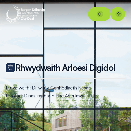
Rhwydwaith Arloesi Digidol
Ffrwd waith: Di-wifr y Genhedlaeth Nesaf
Lleoliad:
Dinas-ranbarth Bae Abertawe