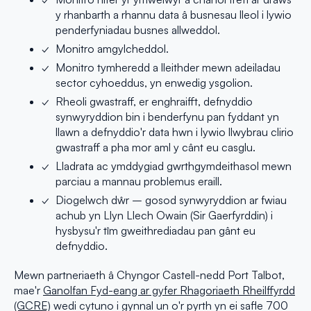
y rhanbarth a rhannu data â busnesau lleol i lywio
penderfyniadau busnes allweddol.
Monitro amgylcheddol.
Monitro tymheredd a lleithder mewn adeiladau
sector cyhoeddus, yn enwedig ysgolion.
Rheoli gwastraff, er enghraifft, defnyddio
synwyryddion bin i benderfynu pan fyddant yn
llawn a defnyddio'r data hwn i lywio llwybrau clirio
gwastraff a pha mor aml y cânt eu casglu.
Lladrata ac ymddygiad gwrthgymdeithasol mewn
parciau a mannau problemus eraill.
Diogelwch dŵr – gosod synwyryddion ar fwiau
achub yn Llyn Llech Owain (Sir Gaerfyrddin) i
hysbysu'r tîm gweithrediadau pan gânt eu
defnyddio.
Mewn partneriaeth â Chyngor Castell-nedd Port Talbot,
mae'r
Ganolfan Fyd-eang ar gyfer Rhagoriaeth Rheilffyrdd
(GCRE)
wedi cytuno i gynnal un o'r pyrth yn ei safle 700