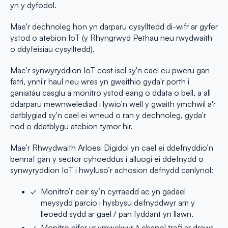
yn y dyfodol.
Mae'r dechnoleg hon yn darparu cysylltedd di-wifr ar gyfer
ystod o atebion IoT (y Rhyngrwyd Pethau neu rwydwaith
o ddyfeisiau cysylltedd).
Mae'r synwyryddion IoT cost isel sy'n cael eu pweru gan
fatri, ynni'r haul neu wres yn gweithio gyda'r porth i
ganiatáu casglu a monitro ystod eang o ddata o bell, a all
ddarparu mewnwelediad i lywio'n well y gwaith ymchwil a'r
datblygiad sy'n cael ei wneud o ran y dechnoleg, gyda'r
nod o ddatblygu atebion tymor hir.
Mae’r Rhwydwaith Arloesi Digidol yn cael ei ddefnyddio’n
bennaf gan y sector cyhoeddus i alluogi ei ddefnydd o
synwyryddion IoT i hwyluso’r achosion defnydd canlynol:
Monitro’r ceir sy’n cyrraedd ac yn gadael
meysydd parcio i hysbysu defnyddwyr am y
lleoedd sydd ar gael / pan fyddant yn llawn.
Monitro nifer yr ymwelwyr â chanol trefi ar draws