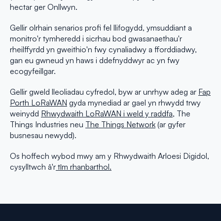
hectar ger Onllwyn.
Gellir olrhain senarios profi fel llifogydd, ymsuddiant a
monitro'r tymheredd i sicrhau bod gwasanaethau'r
rheilffyrdd yn gweithio'n fwy cynaliadwy a fforddiadwy,
gan eu gwneud yn haws i ddefnyddwyr ac yn fwy
ecogyfeillgar.
Gellir gweld lleoliadau cyfredol, byw ar unrhyw adeg ar
Fap
Porth LoRaWAN
gyda mynediad ar gael yn rhwydd trwy
weinydd
Rhwydwaith LoRaWAN i weld y raddfa
, The
Things Industries neu
The Things Network
(ar gyfer
busnesau newydd).
Os hoffech wybod mwy am y Rhwydwaith Arloesi Digidol,
cysylltwch â'r
tîm rhanbarthol.