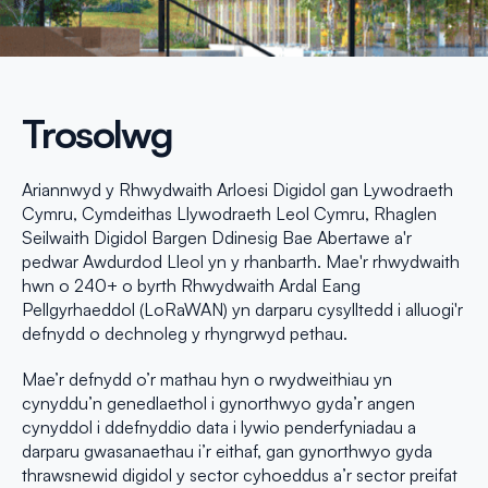
Trosolwg
Ariannwyd y Rhwydwaith Arloesi Digidol gan Lywodraeth
Cymru, Cymdeithas Llywodraeth Leol Cymru, Rhaglen
Seilwaith Digidol Bargen Ddinesig Bae Abertawe a'r
pedwar Awdurdod Lleol yn y rhanbarth. Mae'r rhwydwaith
hwn o 240+ o byrth Rhwydwaith Ardal Eang
Pellgyrhaeddol (LoRaWAN) yn darparu cysylltedd i alluogi'r
defnydd o dechnoleg y rhyngrwyd pethau.
Mae’r defnydd o’r mathau hyn o rwydweithiau yn
cynyddu’n genedlaethol i gynorthwyo gyda’r angen
cynyddol i ddefnyddio data i lywio penderfyniadau a
darparu gwasanaethau i’r eithaf, gan gynorthwyo gyda
thrawsnewid digidol y sector cyhoeddus a’r sector preifat