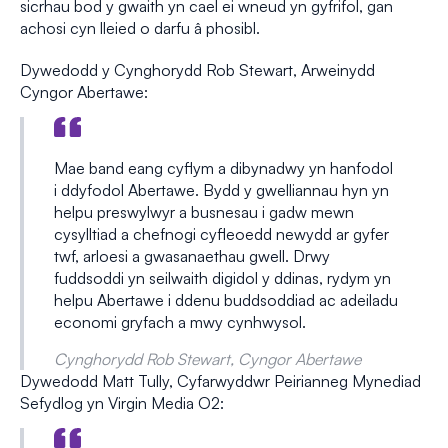
sicrhau bod y gwaith yn cael ei wneud yn gyfrifol, gan
achosi cyn lleied o darfu â phosibl.
Dywedodd y Cynghorydd Rob Stewart, Arweinydd
Cyngor Abertawe:
Mae band eang cyflym a dibynadwy yn hanfodol
i ddyfodol Abertawe. Bydd y gwelliannau hyn yn
helpu preswylwyr a busnesau i gadw mewn
cysylltiad a chefnogi cyfleoedd newydd ar gyfer
twf, arloesi a gwasanaethau gwell. Drwy
fuddsoddi yn seilwaith digidol y ddinas, rydym yn
helpu Abertawe i ddenu buddsoddiad ac adeiladu
economi gryfach a mwy cynhwysol.
Cynghorydd Rob Stewart, Cyngor Abertawe
Dywedodd Matt Tully, Cyfarwyddwr Peirianneg Mynediad
Sefydlog yn Virgin Media O2: