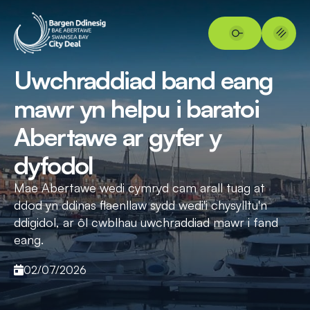
Uwchraddiad band eang
mawr yn helpu i baratoi
Abertawe ar gyfer y
dyfodol
Mae Abertawe wedi cymryd cam arall tuag at
ddod yn ddinas flaenllaw sydd wedi'i chysylltu'n
ddigidol, ar ôl cwblhau uwchraddiad mawr i fand
eang.
02/07/2026