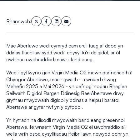
Rhannwch:
Mae Abertawe wedi cymryd cam arall tuag at ddod yn
ddinas flaenllaw sydd wedi'i chysylltu'n ddigidol, ar ôl
cwblhau uwchraddiad mawr i fand eang.
Wedi'i gyflwyno gan Virgin Media O2 mewn partneriaeth â
Chyngor Abertawe, mae'r gwaith - a wnaed rhwng
Mehefin 2025 a Mai 2026 - yn cefnogi nodau Rhaglen
Seilwaith Digidol Bargen Ddinesig Bae Abertawe drwy
gryfhau rhwydwaith digidol y ddinas a helpu i baratoi
Abertawe ar gyfer twf yn y dyfodol.
Yn hytrach na disodli rhwydwaith band eang presennol
Abertawe, fe wnaeth Virgin Media O2 ei uwchraddio a'i
wella wrth osod cysylltiadau ffeibr llawn newydd ochr yn