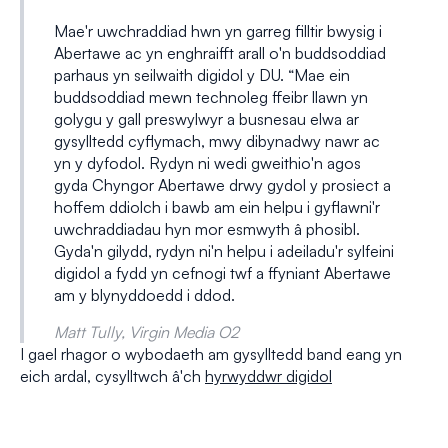
Mae'r uwchraddiad hwn yn garreg filltir bwysig i
Abertawe ac yn enghraifft arall o'n buddsoddiad
parhaus yn seilwaith digidol y DU. “Mae ein
buddsoddiad mewn technoleg ffeibr llawn yn
golygu y gall preswylwyr a busnesau elwa ar
gysylltedd cyflymach, mwy dibynadwy nawr ac
yn y dyfodol. Rydyn ni wedi gweithio'n agos
gyda Chyngor Abertawe drwy gydol y prosiect a
hoffem ddiolch i bawb am ein helpu i gyflawni'r
uwchraddiadau hyn mor esmwyth â phosibl.
Gyda'n gilydd, rydyn ni'n helpu i adeiladu'r sylfeini
digidol a fydd yn cefnogi twf a ffyniant Abertawe
am y blynyddoedd i ddod.
Matt Tully, Virgin Media O2
I gael rhagor o wybodaeth am gysylltedd band eang yn
eich ardal, cysylltwch â'ch
hyrwyddwr digidol