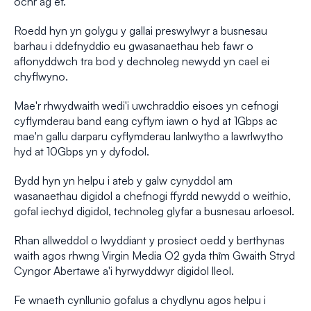
ochr ag ef.
Roedd hyn yn golygu y gallai preswylwyr a busnesau
barhau i ddefnyddio eu gwasanaethau heb fawr o
aflonyddwch tra bod y dechnoleg newydd yn cael ei
chyflwyno.
Mae'r rhwydwaith wedi'i uwchraddio eisoes yn cefnogi
cyflymderau band eang cyflym iawn o hyd at 1Gbps ac
mae'n gallu darparu cyflymderau lanlwytho a lawrlwytho
hyd at 10Gbps yn y dyfodol.
Bydd hyn yn helpu i ateb y galw cynyddol am
wasanaethau digidol a chefnogi ffyrdd newydd o weithio,
gofal iechyd digidol, technoleg glyfar a busnesau arloesol.
Rhan allweddol o lwyddiant y prosiect oedd y berthynas
waith agos rhwng Virgin Media O2 gyda thîm Gwaith Stryd
Cyngor Abertawe a'i hyrwyddwyr digidol lleol.
Fe wnaeth cynllunio gofalus a chydlynu agos helpu i