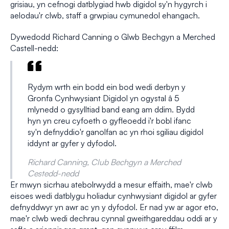
grisiau, yn cefnogi datblygiad hwb digidol sy'n hygyrch i
aelodau'r clwb, staff a grwpiau cymunedol ehangach.
Dywedodd Richard Canning o Glwb Bechgyn a Merched
Castell-nedd:
Rydym wrth ein bodd ein bod wedi derbyn y
Gronfa Cynhwysiant Digidol yn ogystal â 5
mlynedd o gysylltiad band eang am ddim. Bydd
hyn yn creu cyfoeth o gyfleoedd i'r bobl ifanc
sy'n defnyddio'r ganolfan ac yn rhoi sgiliau digidol
iddynt ar gyfer y dyfodol.
Richard Canning, Club Bechgyn a Merched
Cestedd-nedd
Er mwyn sicrhau atebolrwydd a mesur effaith, mae'r clwb
eisoes wedi datblygu holiadur cynhwysiant digidol ar gyfer
defnyddwyr yn awr ac yn y dyfodol. Er nad yw ar agor eto,
mae'r clwb wedi dechrau cynnal gweithgareddau oddi ar y