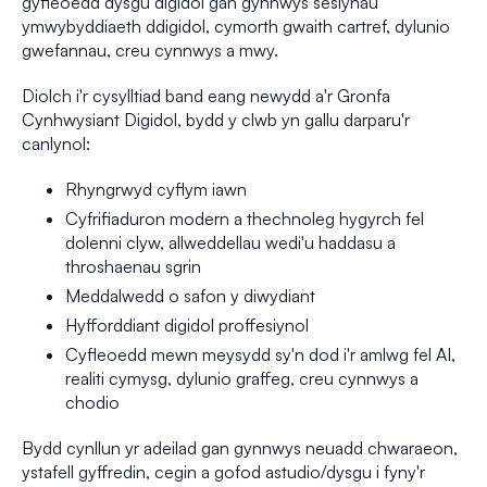
gyfleoedd dysgu digidol gan gynnwys sesiynau
ymwybyddiaeth ddigidol, cymorth gwaith cartref, dylunio
gwefannau, creu cynnwys a mwy.
Diolch i'r cysylltiad band eang newydd a'r Gronfa
Cynhwysiant Digidol, bydd y clwb yn gallu darparu'r
canlynol:
Rhyngrwyd cyflym iawn
Cyfrifiaduron modern a thechnoleg hygyrch fel
dolenni clyw, allweddellau wedi'u haddasu a
throshaenau sgrin
Meddalwedd o safon y diwydiant
Hyfforddiant digidol proffesiynol
Cyfleoedd mewn meysydd sy'n dod i'r amlwg fel AI,
realiti cymysg, dylunio graffeg, creu cynnwys a
chodio
Bydd cynllun yr adeilad gan gynnwys neuadd chwaraeon,
ystafell gyffredin, cegin a gofod astudio/dysgu i fyny'r