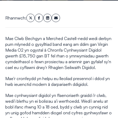
Rhannwch:
Mae Clwb Bechgyn a Merched Castell-nedd wedi derbyn
pum mlynedd o gysylltiad band eang am ddim gan Virgin
Media O2 yn ogystal â Chronfa Cynhwysiant Digidol
gwerth £15,750 gan BT fel rhan o ymrwymiadau gwerth
cymdeithasol o fewn prosiectau a ariennir gan gyfalaf sy'n
cael eu cyflawni drwy'r Rhaglen Seilwaith Digidol.
Mae'r cronfeydd yn helpu eu lleoliad presennol i ddod yn
hwb ieuenctid modern â darpariaeth ddigidol.
Mae cynhwysiant digidol yn flaenoriaeth graidd i'r clwb,
wedi'i blethu yn ei bolisïau a'i werthoedd. Wedi'i anelu at
bobl ifanc rhwng 10 a 18 oed, bydd y clwb yn cynnig nid
yn unig gofod hamdden diogel ond cyfres gynhwysfawr o