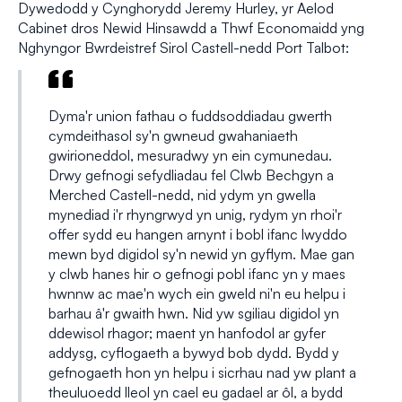
Dywedodd y Cynghorydd Jeremy Hurley, yr Aelod
Cabinet dros Newid Hinsawdd a Thwf Economaidd yng
Nghyngor Bwrdeistref Sirol Castell-nedd Port Talbot:
Dyma'r union fathau o fuddsoddiadau gwerth
cymdeithasol sy'n gwneud gwahaniaeth
gwirioneddol, mesuradwy yn ein cymunedau.
Drwy gefnogi sefydliadau fel Clwb Bechgyn a
Merched Castell-nedd, nid ydym yn gwella
mynediad i'r rhyngrwyd yn unig, rydym yn rhoi'r
offer sydd eu hangen arnynt i bobl ifanc lwyddo
mewn byd digidol sy'n newid yn gyflym. Mae gan
y clwb hanes hir o gefnogi pobl ifanc yn y maes
hwnnw ac mae'n wych ein gweld ni'n eu helpu i
barhau â'r gwaith hwn. Nid yw sgiliau digidol yn
ddewisol rhagor; maent yn hanfodol ar gyfer
addysg, cyflogaeth a bywyd bob dydd. Bydd y
gefnogaeth hon yn helpu i sicrhau nad yw plant a
theuluoedd lleol yn cael eu gadael ar ôl, a bydd