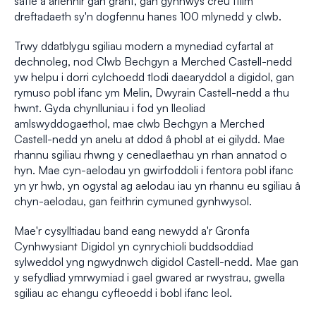
safle a ariennir gan grant, gan gynnwys creu ffilm
dreftadaeth sy'n dogfennu hanes 100 mlynedd y clwb.
Trwy ddatblygu sgiliau modern a mynediad cyfartal at
dechnoleg, nod Clwb Bechgyn a Merched Castell-nedd
yw helpu i dorri cylchoedd tlodi daearyddol a digidol, gan
rymuso pobl ifanc ym Melin, Dwyrain Castell-nedd a thu
hwnt. Gyda chynlluniau i fod yn lleoliad
amlswyddogaethol, mae clwb Bechgyn a Merched
Castell-nedd yn anelu at ddod â phobl at ei gilydd. Mae
rhannu sgiliau rhwng y cenedlaethau yn rhan annatod o
hyn. Mae cyn-aelodau yn gwirfoddoli i fentora pobl ifanc
yn yr hwb, yn ogystal ag aelodau iau yn rhannu eu sgiliau â
chyn-aelodau, gan feithrin cymuned gynhwysol.
Mae'r cysylltiadau band eang newydd a'r Gronfa
Cynhwysiant Digidol yn cynrychioli buddsoddiad
sylweddol yng ngwydnwch digidol Castell-nedd. Mae gan
y sefydliad ymrwymiad i gael gwared ar rwystrau, gwella
sgiliau ac ehangu cyfleoedd i bobl ifanc leol.