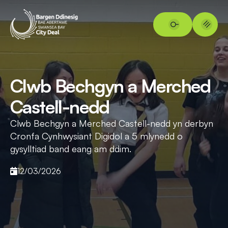
Clwb Bechgyn a Merched
Castell-nedd
Clwb Bechgyn a Merched Castell-nedd yn derbyn
Cronfa Cynhwysiant Digidol a 5 mlynedd o
gysylltiad band eang am ddim.
12/03/2026