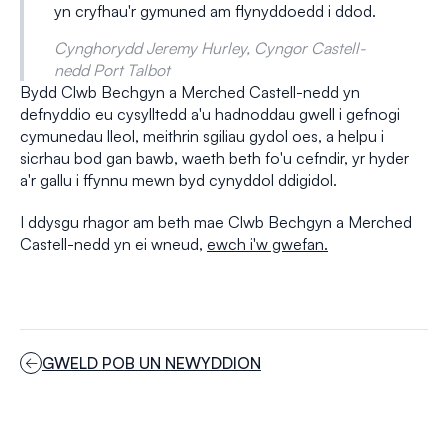
yn cryfhau'r gymuned am flynyddoedd i ddod.
Cynghorydd Jeremy Hurley, Cyngor Castell-
nedd Port Talbot
Bydd Clwb Bechgyn a Merched Castell-nedd yn
defnyddio eu cysylltedd a'u hadnoddau gwell i gefnogi
cymunedau lleol, meithrin sgiliau gydol oes, a helpu i
sicrhau bod gan bawb, waeth beth fo'u cefndir, yr hyder
a'r gallu i ffynnu mewn byd cynyddol ddigidol.
I ddysgu rhagor am beth mae Clwb Bechgyn a Merched
Castell-nedd yn ei wneud,
ewch i'w gwefan.
GWELD POB UN NEWYDDION