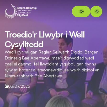
Troedio'r Llwybr i Well
Cysylltedd
Wedi'i gynnal gan Raglen Seilwaith Digidol Bargen
Ddinesig Bae Abertawe, mae'r digwyddiad wedi
cael ei ganmol fel llwyddiant ysgubol, gan dynnu
sylw at botensial trawsnewidiol seilwaith digidol yn
Ninas-ranbarth Bae Abertawe.
03/07/2025