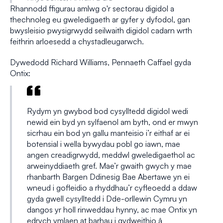
Rhannodd ffigurau amlwg o'r sectorau digidol a
thechnoleg eu gweledigaeth ar gyfer y dyfodol, gan
bwysleisio pwysigrwydd seilwaith digidol cadarn wrth
feithrin arloesedd a chystadleugarwch.
Dywedodd Richard Williams, Pennaeth Caffael gyda
Ontix:
Rydym yn gwybod bod cysylltedd digidol wedi
newid ein byd yn sylfaenol am byth, ond er mwyn
sicrhau ein bod yn gallu manteisio i’r eithaf ar ei
botensial i wella bywydau pobl go iawn, mae
angen creadigrwydd, meddwl gweledigaethol ac
arweinyddiaeth gref. Mae’r gwaith gwych y mae
rhanbarth Bargen Ddinesig Bae Abertawe yn ei
wneud i gofleidio a rhyddhau’r cyfleoedd a ddaw
gyda gwell cysylltedd i Dde-orllewin Cymru yn
dangos yr holl rinweddau hynny, ac mae Ontix yn
edrych ymlaen at barhau i gydweithio â