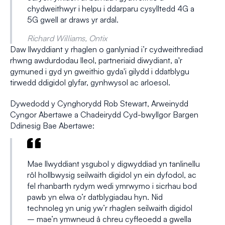
chydweithwyr i helpu i ddarparu cysylltedd 4G a
5G gwell ar draws yr ardal.
Richard Williams, Ontix
Daw llwyddiant y rhaglen o ganlyniad i’r cydweithrediad
rhwng awdurdodau lleol, partneriaid diwydiant, a'r
gymuned i gyd yn gweithio gyda'i gilydd i ddatblygu
tirwedd ddigidol glyfar, gynhwysol ac arloesol.
Dywedodd y Cynghorydd Rob Stewart, Arweinydd
Cyngor Abertawe a Chadeirydd Cyd-bwyllgor Bargen
Ddinesig Bae Abertawe:
Mae llwyddiant ysgubol y digwyddiad yn tanlinellu
rôl hollbwysig seilwaith digidol yn ein dyfodol, ac
fel rhanbarth rydym wedi ymrwymo i sicrhau bod
pawb yn elwa o’r datblygiadau hyn. Nid
technoleg yn unig yw’r rhaglen seilwaith digidol
– mae’n ymwneud â chreu cyfleoedd a gwella