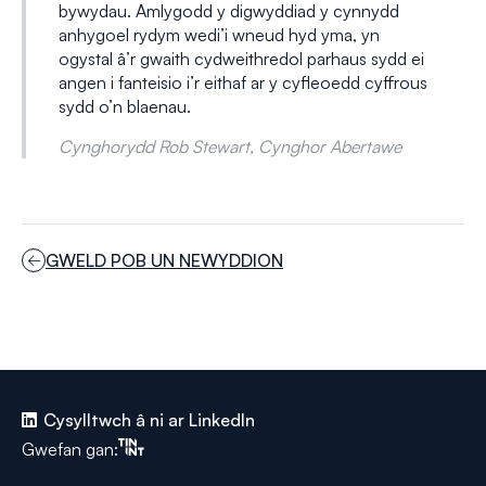
bywydau. Amlygodd y digwyddiad y cynnydd
anhygoel rydym wedi’i wneud hyd yma, yn
ogystal â’r gwaith cydweithredol parhaus sydd ei
angen i fanteisio i’r eithaf ar y cyfleoedd cyffrous
sydd o’n blaenau.
Cynghorydd Rob Stewart, Cynghor Abertawe
GWELD POB UN NEWYDDION
Cysylltwch â ni ar LinkedIn
Tinint
Gwefan gan: