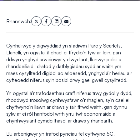
Rhannwch:
Cynhaliwyd y digwyddiad yn stadiwm Parc y Scarlets,
Llanelli, yn ogystal â chael ei ffrydio'n fyw ar-lein, gan
ddwyn ynghyd arweinwyr y diwydiant, llunwyr polisi a
rhanddeiliaid i drafod y datblygiadau sydd ar waith ym
maes cysylltedd digidol ac arloesedd, ynghyd â'r heriau a’r
cyfleoedd niferus sy'n bosibl drwy gael gwell cysylltedd.
Yn ogystal â'r trafodaethau craff niferus trwy gydol y dydd,
rhoddwyd trosolwg cynhwysfawr o'r rhaglen, sy'n cael ei
chyflwyno'n llawn ar draws y tair ffrwd waith, gan dynnu
sylw at ei rôl hanfodol wrth yrru twf economaidd a
chynhwysiant cymdeithasol ar draws y rhanbarth.
Bu arbenigwyr yn trafod pynciau fel cyflwyno 5G,