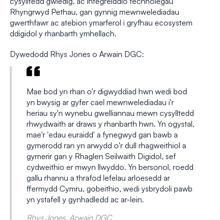
cysylltedd gwledig, ac integreiddio technolegau
Rhyngrwyd Pethau, gan gynnig mewnwelediadau
gwerthfawr ac atebion ymarferol i gryfhau ecosystem
ddigidol y rhanbarth ymhellach.
Dywedodd Rhys Jones o Arwain DGC:
Mae bod yn rhan o'r digwyddiad hwn wedi bod
yn bwysig ar gyfer cael mewnwelediadau i'r
heriau sy'n wynebu gwelliannau mewn cysylltedd
rhwydwaith ar draws y rhanbarth hwn. Yn ogystal,
mae'r 'edau euraidd' a fynegwyd gan bawb a
gymerodd ran yn arwydd o'r dull rhagweithiol a
gymerir gan y Rhaglen Seilwaith Digidol, sef
cydweithio er mwyn llwyddo. Yn bersonol, roedd
gallu rhannu a thrafod lefelau arloesedd ar
ffermydd Cymru, gobeithio, wedi ysbrydoli pawb
yn ystafell y gynhadledd ac ar-lein.
Rhys Jones, Arwain DGC