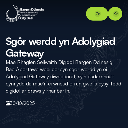
Sgôr werdd yn Adolygiad
Gateway
Mae Rhaglen Seilwaith Digidol Bargen Ddinesig
Bae Abertawe wedi derbyn sgôr werdd yn ei
Adolygiad Gateway diweddaraf, sy'n cadarnhau'r
cynnydd da mae'n ei wneud o ran gwella cysylltedd
digidol ar draws y rhanbarth.
30/10/2025