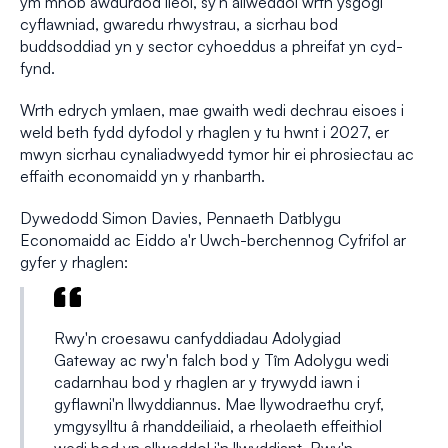
ym mhob awdurdod lleol, sy'n allweddol wrth ysgogi
cyflawniad, gwaredu rhwystrau, a sicrhau bod
buddsoddiad yn y sector cyhoeddus a phreifat yn cyd-
fynd.
Wrth edrych ymlaen, mae gwaith wedi dechrau eisoes i
weld beth fydd dyfodol y rhaglen y tu hwnt i 2027, er
mwyn sicrhau cynaliadwyedd tymor hir ei phrosiectau ac
effaith economaidd yn y rhanbarth.
Dywedodd Simon Davies, Pennaeth Datblygu
Economaidd ac Eiddo a'r Uwch-berchennog Cyfrifol ar
gyfer y rhaglen:
Rwy'n croesawu canfyddiadau Adolygiad
Gateway ac rwy'n falch bod y Tîm Adolygu wedi
cadarnhau bod y rhaglen ar y trywydd iawn i
gyflawni'n llwyddiannus. Mae llywodraethu cryf,
ymgysylltu â rhanddeiliaid, a rheolaeth effeithiol