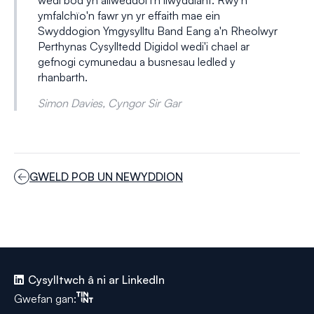
wedi bod yn allweddol i'n llwyddiant. Rwy'n
ymfalchïo'n fawr yn yr effaith mae ein
Swyddogion Ymgysylltu Band Eang a'n Rheolwyr
Perthynas Cysylltedd Digidol wedi'i chael ar
gefnogi cymunedau a busnesau ledled y
rhanbarth.
Simon Davies, Cyngor Sir Gar
GWELD POB UN NEWYDDION
Cysylltwch â ni ar LinkedIn
Tinint
Gwefan gan: