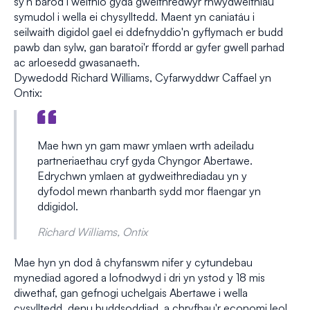
sy'n barod i weithio gyda gweithredwyr rhwydweithiau
symudol i wella ei chysylltedd. Maent yn caniatáu i
seilwaith digidol gael ei ddefnyddio'n gyflymach er budd
pawb dan sylw, gan baratoi'r ffordd ar gyfer gwell parhad
ac arloesedd gwasanaeth.
Dywedodd Richard Williams, Cyfarwyddwr Caffael yn
Ontix:
Mae hwn yn gam mawr ymlaen wrth adeiladu
partneriaethau cryf gyda Chyngor Abertawe.
Edrychwn ymlaen at gydweithrediadau yn y
dyfodol mewn rhanbarth sydd mor flaengar yn
ddigidol.
Richard Williams, Ontix
Mae hyn yn dod â chyfanswm nifer y cytundebau
mynediad agored a lofnodwyd i dri yn ystod y 18 mis
diwethaf, gan gefnogi uchelgais Abertawe i wella
cysylltedd, denu buddsoddiad, a chryfhau'r economi leol.