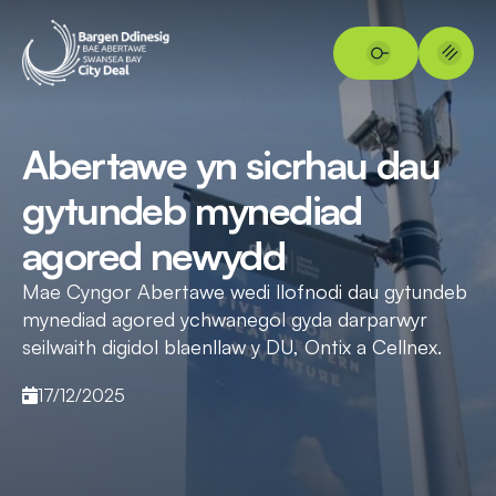
Abertawe yn sicrhau dau
gytundeb mynediad
agored newydd
Mae Cyngor Abertawe wedi llofnodi dau gytundeb
mynediad agored ychwanegol gyda darparwyr
seilwaith digidol blaenllaw y DU, Ontix a Cellnex.
17/12/2025