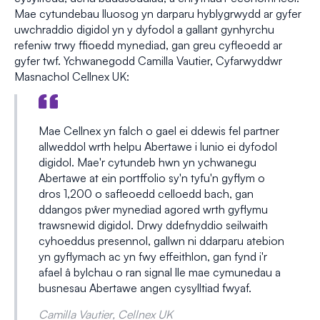
Mae cytundebau lluosog yn darparu hyblygrwydd ar gyfer
uwchraddio digidol yn y dyfodol a gallant gynhyrchu
refeniw trwy ffioedd mynediad, gan greu cyfleoedd ar
gyfer twf. Ychwanegodd Camilla Vautier, Cyfarwyddwr
Masnachol Cellnex UK:
Mae Cellnex yn falch o gael ei ddewis fel partner
allweddol wrth helpu Abertawe i lunio ei dyfodol
digidol. Mae'r cytundeb hwn yn ychwanegu
Abertawe at ein portffolio sy'n tyfu'n gyflym o
dros 1,200 o safleoedd celloedd bach, gan
ddangos pŵer mynediad agored wrth gyflymu
trawsnewid digidol. Drwy ddefnyddio seilwaith
cyhoeddus presennol, gallwn ni ddarparu atebion
yn gyflymach ac yn fwy effeithlon, gan fynd i'r
afael â bylchau o ran signal lle mae cymunedau a
busnesau Abertawe angen cysylltiad fwyaf.
Camilla Vautier, Cellnex UK