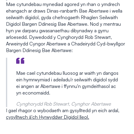
Mae cytundebau mynediad agored yn rhan o ymdrech
ehangach ar draws Dinas-ranbarth Bae Abertawe i wella
seilwaith digidol, gyda chefnogaeth Rhaglen Seilwaith
Digidol Bargen Ddinesig Bae Abertawe. Nod y mentrau
hyn yw darparu gwasanaethau dibynadwy a gyrru
arloesedd. Dywedodd y Cynghorydd Rob Stewart,
Arweinydd Cyngor Abertawe a Chadeirydd Cyd-bwyllgor
Bargen Ddinesig Bae Abertawe:
Mae cael cytundebau lluosog ar waith yn dangos
ein hymrwymiad i adeiladu'r seilwaith digidol sydd
ei angen ar Abertawe i ffynnu'n gymdeithasol ac
yn economaidd.
Cynghorydd Rob Stewart, Cynghor Abertawe
I gael rhagor o wybodaeth am gysylltedd yn eich ardal,
cysylltwch â'ch Hyrwyddwr Digidol lleol.