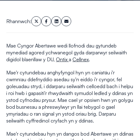
Rhannwch:
Mae Cyngor Abertawe wedi llofnodi dau gytundeb
mynediad agored ychwanegol gyda darparwyr seilwaith
digidol blaenllaw y DU,
Ontix
a
Cellnex
.
Mae'r cytundebau anghyfyngol hyn yn caniatáu i'r
cwmnïau ddefnyddio asedau sy'n eiddo i'r cyngor, fel
goleuadau stryd, i ddarparu seilwaith celloedd bach i helpu
i roi hwb i gapasiti'r rhwydwaith symudol ledled y ddinas yn
ystod cyfnodau prysur. Mae cael yr opsiwn hwn yn golygu
bod busnesau a phreswylwyr yn llai tebygol o gael
ymyriadau o ran signal yn ystod oriau brig. Darparu
seilwaith cyffredinol cryfach yn y ddinas.
Mae'r cytundebau hyn yn dangos bod Abertawe yn ddinas