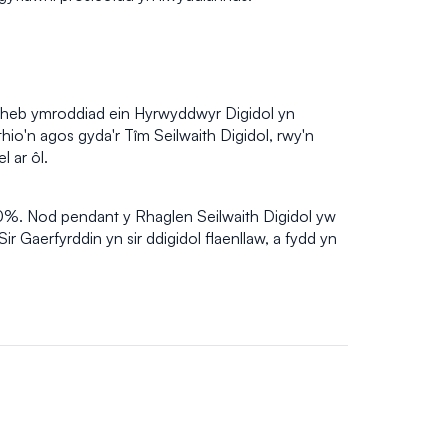
ibl heb ymroddiad ein Hyrwyddwyr Digidol yn
hio'n agos gyda'r Tîm Seilwaith Digidol, rwy'n
 ar ôl.
 60%. Nod pendant y Rhaglen Seilwaith Digidol yw
ir Gaerfyrddin yn sir ddigidol flaenllaw, a fydd yn