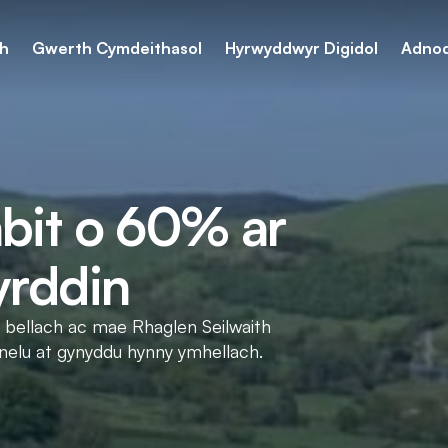
th
Gwerth Cymdeithasol
Hyrwyddwyr Digidol
Adno
abit o 60% ar
yrddin
 bellach ac mae Rhaglen Seilwaith
nelu at gynyddu hynny ymhellach.