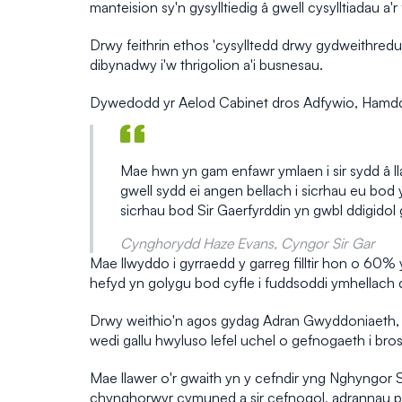
manteision sy'n gysylltiedig â gwell cysylltiadau a'
Drwy feithrin ethos 'cysylltedd drwy gydweithredu'
dibynadwy i'w thrigolion a'i busnesau.
Dywedodd yr Aelod Cabinet dros Adfywio, Hamdde
Mae hwn yn gam enfawr ymlaen i sir sydd â 
gwell sydd ei angen bellach i sicrhau eu bo
sicrhau bod Sir Gaerfyrddin yn gwbl ddigidol
Cynghorydd Haze Evans, Cyngor Sir Gar
Mae llwyddo i gyrraedd y garreg filltir hon o 60%
hefyd yn golygu bod cyfle i fuddsoddi ymhellach 
Drwy weithio'n agos gydag Adran Gwyddoniaeth, Ar
wedi gallu hwyluso lefel uchel o gefnogaeth i bros
Mae llawer o'r gwaith yn y cefndir yng Nghyngor S
chynghorwyr cymuned a sir cefnogol, adrannau prif