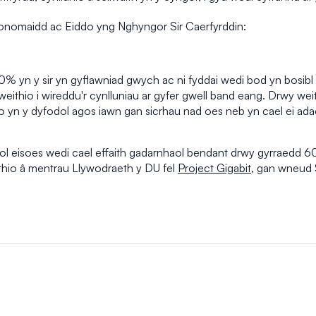
nomaidd ac Eiddo yng Nghyngor Sir Caerfyrddin:
 o 60% yn y sir yn gyflawniad gwych ac ni fyddai wedi bod yn bos
eithio i wireddu'r cynlluniau ar gyfer gwell band eang. Drwy weit
yn y dyfodol agos iawn gan sicrhau nad oes neb yn cael ei adael
gidol eisoes wedi cael effaith gadarnhaol bendant drwy gyrraedd
hio â mentrau Llywodraeth y DU fel
Project Gigabit
, gan wneud S