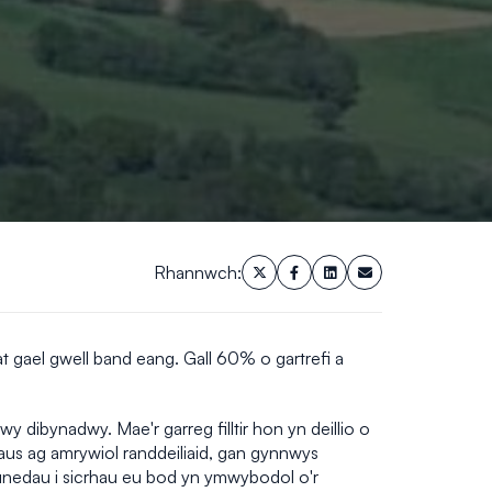
Rhannwch:
 at gael gwell band eang. Gall 60% o gartrefi a
dibynadwy. Mae'r garreg filltir hon yn deillio o
aus ag amrywiol randdeiliaid, gan gynnwys
unedau i sicrhau eu bod yn ymwybodol o'r