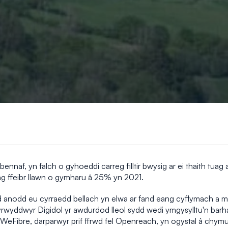
nnaf, yn falch o gyhoeddi carreg filltir bwysig ar ei thaith tuag
ng ffeibr llawn o gymharu â 25% yn 2021.
anodd eu cyrraedd bellach yn elwa ar fand eang cyflymach a mwy 
wyddwyr Digidol yr awdurdod lleol sydd wedi ymgysylltu'n barh
eFibre, darparwyr prif ffrwd fel Openreach, yn ogystal â chym