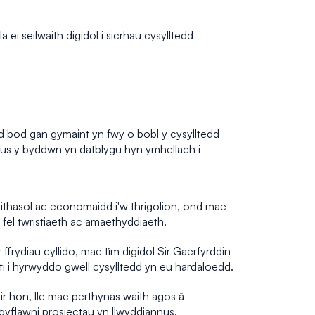
i seilwaith digidol i sicrhau cysylltedd
 bod gan gymaint yn fwy o bobl y cysylltedd
rus y byddwn yn datblygu hyn ymhellach i
eithasol ac economaidd i'w thrigolion, ond mae
el twristiaeth ac amaethyddiaeth.
ydiau cyllido, mae tîm digidol Sir Gaerfyrddin
ati i hyrwyddo gwell cysylltedd yn eu hardaloedd.
ir hon, lle mae perthynas waith agos â
 gyflawni prosiectau yn llwyddiannus.