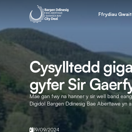
Ffrydiau Gwai
Cysylltedd gig
gyfer Sir Gaerf
Mae gan fwy na hanner y sir well band eang
Digidol Bargen Ddinesig Bae Abertawe yn a
19/09/2024