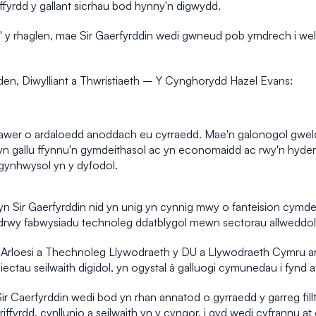
r ffyrdd y gallant sicrhau bod hynny'n digwydd.
 y rhaglen, mae Sir Gaerfyrddin wedi gwneud pob ymdrech i wella e
n, Diwylliant a Thwristiaeth – Y Cynghorydd Hazel Evans:
llawer o ardaloedd anoddach eu cyrraedd. Mae'n galonogol gweld
d yn gallu ffynnu'n gymdeithasol ac yn economaidd ac rwy'n hyde
 gynhwysol yn y dyfodol.
 yn Sir Gaerfyrddin nid yn unig yn cynnig mwy o fanteision cymd
drwy fabwysiadu technoleg ddatblygol mewn sectorau allweddol f
loesi a Thechnoleg Llywodraeth y DU a Llywodraeth Cymru ar ffr
iectau seilwaith digidol, yn ogystal â galluogi cymunedau i fynd 
ir Caerfyrddin wedi bod yn rhan annatod o gyrraedd y garreg fillt
fyrdd, cynllunio a seilwaith yn y cyngor, i gyd wedi cyfrannu at