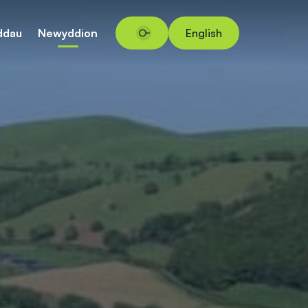
ddau
Newyddion
English