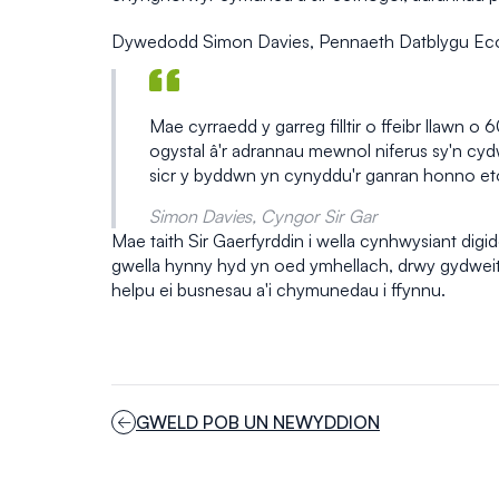
Dywedodd Simon Davies, Pennaeth Datblygu Eco
Mae cyrraedd y garreg filltir o ffeibr llawn
ogystal â'r adrannau mewnol niferus sy'n cydw
sicr y byddwn yn cynyddu'r ganran honno eto 
Simon Davies, Cyngor Sir Gar
Mae taith Sir Gaerfyrddin i wella cynhwysiant di
gwella hynny hyd yn oed ymhellach, drwy gydweit
helpu ei busnesau a'i chymunedau i ffynnu.
GWELD POB UN NEWYDDION