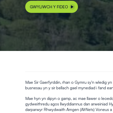
GWYLIWCH Y FIDEO
Mae Sir Gaerfyrddin, rhan o Gymru sy'n wledig yn be
busnesau yn y sir bellach gael mynediad i fand ea
Mae hyn yn dipyn o gamp, ac mae llawer o leoedd 
gydweithredu agos llwyddiannus dan arweiniad Hyr
darparwyr Rhwydwaith Amgen (AltNets) Voneus a W